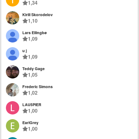
1,34
Kirill Skorodelov
1,10
Lars Ellingbø
1,09
u j
1,09
Teddy Gage
1,05
Frederic Simons
1,02
LAU5PIER
1,00
EarlGrey
1,00