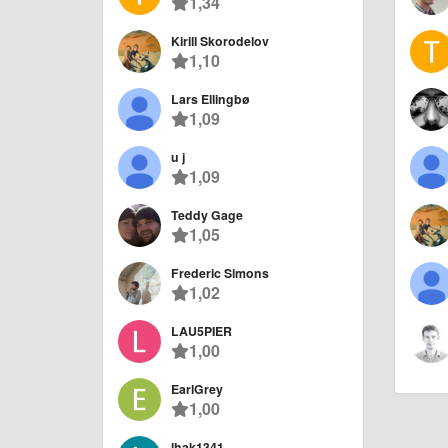
1,34
Kirill Skorodelov
1,10
Lars Ellingbø
1,09
u j
1,09
Teddy Gage
1,05
Frederic Simons
1,02
LAU5PIER
1,00
EarlGrey
1,00
lhak1341