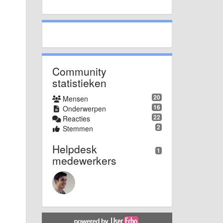
Community
statistieken
20
Mensen
16
Onderwerpen
22
Reacties
2
Stemmen
Helpdesk
1
medewerkers