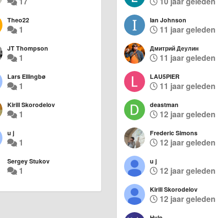
17
10 jaar geleden
Theo22
Ian Johnson
1
11 jaar geleden
JT Thompson
Дмитрий Деулин
1
11 jaar geleden
Lars Ellingbø
LAU5PIER
1
11 jaar geleden
Kirill Skorodelov
deastman
1
12 jaar geleden
u j
Frederic Simons
1
12 jaar geleden
Sergey Stukov
u j
1
12 jaar geleden
Kirill Skorodelov
12 jaar geleden
Hyle