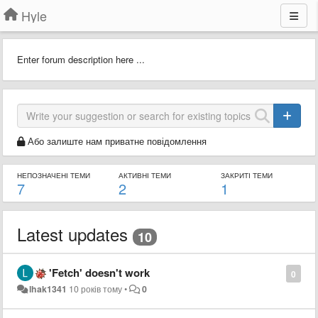
Hyle
Enter forum description here ...
Або залиште нам приватне повідомлення
НЕПОЗНАЧЕНІ ТЕМИ
АКТИВНІ ТЕМИ
ЗАКРИТІ ТЕМИ
7
2
1
Latest updates
10
'Fetch' doesn't work
0
lhak1341
10 років тому
•
0