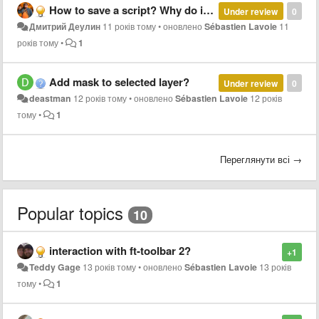
How to save a script? Why do it that does not speak?
Under review
0
Дмитрий Деулин
11 років тому
•
оновлено
Sébastien Lavoie
11
років тому
•
1
Add mask to selected layer?
Under review
0
deastman
12 років тому
•
оновлено
Sébastien Lavoie
12 років
тому
•
1
Переглянути всі →
Popular topics
10
interaction with ft-toolbar 2?
+1
Teddy Gage
13 років тому
•
оновлено
Sébastien Lavoie
13 років
тому
•
1