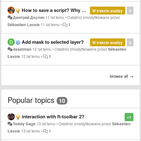
How to save a script? Why do it that does not speak?
W trakcie analizy
0
Дмитрий Деулин
11 lat temu
•
Ostatnio zmodyfikowane przez
Sébastien Lavoie
11 lat temu
•
1
Add mask to selected layer?
W trakcie analizy
0
deastman
12 lat temu
•
Ostatnio zmodyfikowane przez
Sébastien
Lavoie
12 lat temu
•
1
browse all →
Popular topics
10
interaction with ft-toolbar 2?
+1
Teddy Gage
13 lat temu
•
Ostatnio zmodyfikowane przez
Sébastien
Lavoie
13 lat temu
•
1