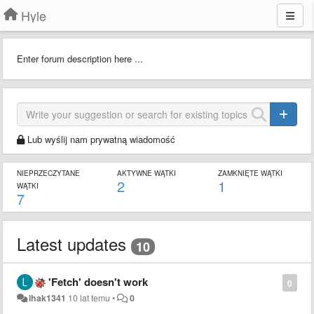
Hyle
Enter forum description here ...
Lub wyślij nam prywatną wiadomość
NIEPRZECZYTANE
AKTYWNE WĄTKI
ZAMKNIĘTE WĄTKI
2
1
WĄTKI
7
Latest updates
10
'Fetch' doesn't work
0
lhak1341
10 lat temu
•
0