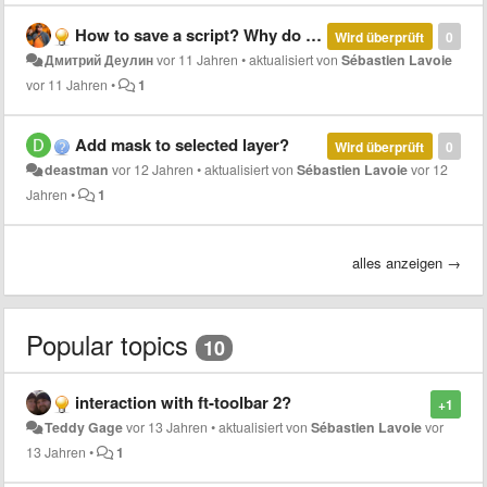
How to save a script? Why do it that does not speak?
Wird überprüft
0
Дмитрий Деулин
vor 11 Jahren
•
aktualisiert von
Sébastien Lavoie
vor 11 Jahren
•
1
Add mask to selected layer?
Wird überprüft
0
deastman
vor 12 Jahren
•
aktualisiert von
Sébastien Lavoie
vor 12
Jahren
•
1
alles anzeigen →
Popular topics
10
interaction with ft-toolbar 2?
+1
Teddy Gage
vor 13 Jahren
•
aktualisiert von
Sébastien Lavoie
vor
13 Jahren
•
1