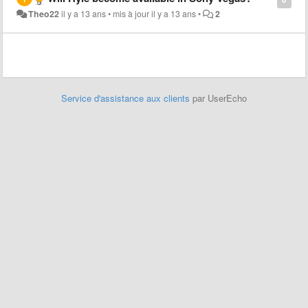
Theo22
il y a 13 ans
•
mis à jour
il y a 13 ans
•
2
Service d'assistance aux clients
par UserEcho