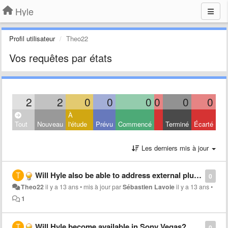
Hyle
Profil utilisateur
Theo22
Vos requêtes par états
2
2
0
0
0
0
0
0
À
Tout
Nouveau
l'étude
Prévu
Commencé
Terminé
Écarté
Les derniers mis à jour
Will Hyle also be able to address external plugins like the Red Giant plugins in After Effects?
0
Theo22
il y a 13 ans
•
mis à jour par
Sébastien Lavoie
il y a 13 ans
•
1
Will Hyle become available in Sony Vegas?
0