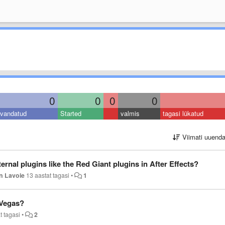
0
0
0
0
vandatud
Started
valmis
tagasi lükatud
Viimati uuend
ternal plugins like the Red Giant plugins in After Effects?
n Lavoie
13 aastat tagasi
•
1
 Vegas?
t tagasi
•
2