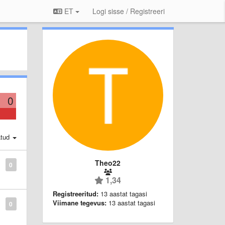
ET
Logi sisse / Registreeri
0
atud
Theo22
0
1,34
Registreeritud:
13 aastat tagasi
Viimane tegevus:
13 aastat tagasi
0