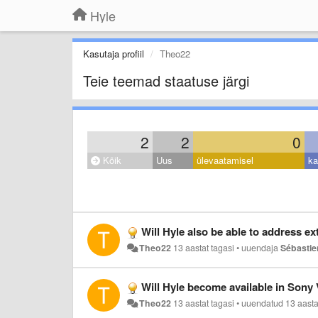
Hyle
Kasutaja profiil
Theo22
Teie teemad staatuse järgi
2
2
0
Kõik
Uus
ülevaatamisel
ka
Will Hyle also be able to address ex
Theo22
13 aastat tagasi
•
uuendaja
Sébastie
Will Hyle become available in Sony
Theo22
13 aastat tagasi
•
uuendatud
13 aasta