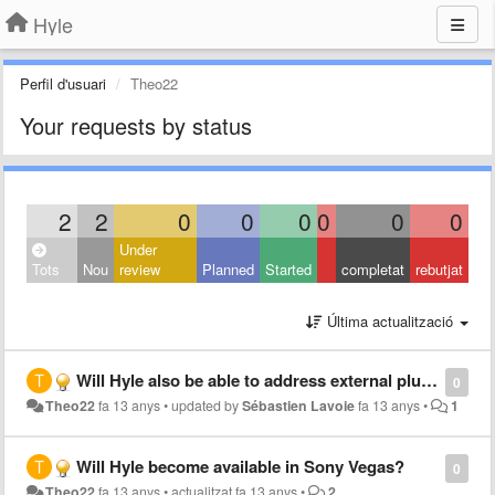
Hyle
Perfil d'usuari
Theo22
Your requests by status
2
2
0
0
0
0
0
0
Under
Tots
Nou
review
Planned
Started
completat
rebutjat
Última actualització
Will Hyle also be able to address external plugins like the Red Giant plugins in After Effects?
0
Theo22
fa 13 anys
•
updated by
Sébastien Lavoie
fa 13 anys
•
1
Will Hyle become available in Sony Vegas?
0
Theo22
fa 13 anys
•
actualitzat
fa 13 anys
•
2