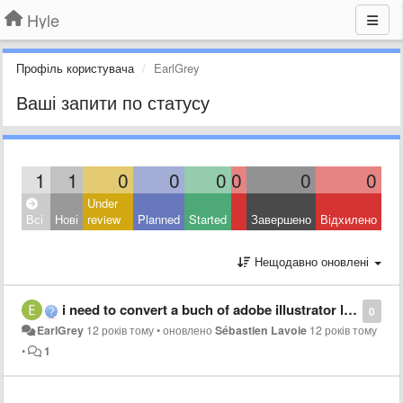
Hyle
Профіль користувача
EarlGrey
Ваші запити по статусу
1
1
0
0
0
0
0
0
Under
Всі
Нові
review
Planned
Started
Завершено
Відхилено
Нещодавно оновлені
i need to convert a buch of adobe illustrator layers into shape layers, but i don´t have any clue of scripting nor the time to learn it :( Can someone help me?
0
EarlGrey
12 років тому
•
оновлено
Sébastien Lavoie
12 років тому
•
1