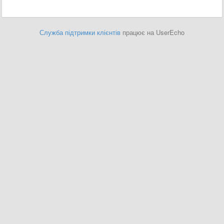
Служба підтримки клієнтів
працює на UserEcho