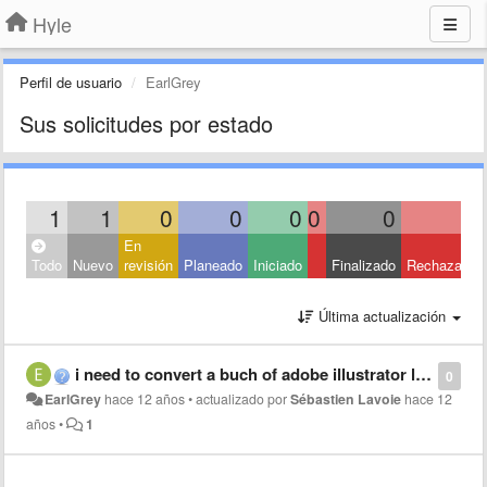
Hyle
Perfil de usuario
EarlGrey
Sus solicitudes por estado
1
1
0
0
0
0
0
0
En
Todo
Nuevo
revisión
Planeado
Iniciado
Finalizado
Rechazado
Última actualización
i need to convert a buch of adobe illustrator layers into shape layers, but i don´t have any clue of scripting nor the time to learn it :( Can someone help me?
0
EarlGrey
hace 12 años
•
actualizado por
Sébastien Lavoie
hace 12
años
•
1