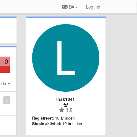
DA
Log ind
0
ede
lhak1341
0
1,0
Registreret:
10 år siden
Sidste aktivitet:
10 år siden