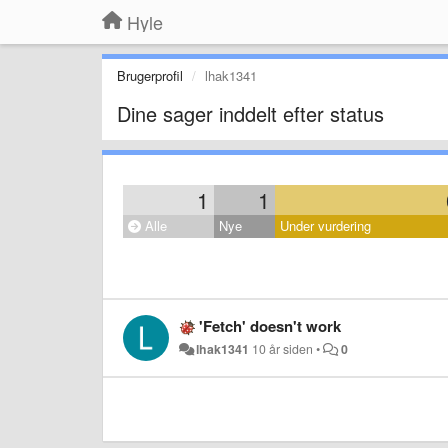
Hyle
Brugerprofil
lhak1341
Dine sager inddelt efter status
1
1
Alle
Nye
Under vurdering
'Fetch' doesn't work
lhak1341
10 år siden
•
0