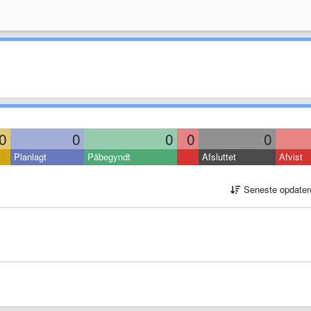
0
0
0
0
0
Planlagt
Påbegyndt
Afsluttet
Afvist
Seneste opdater