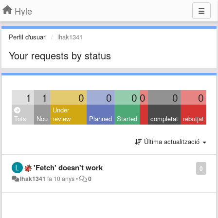
Hyle
Perfil d'usuari
lhak1341
Your requests by status
1
1
0
0
0
0
0
0
Under
Tots
Nou
review
Planned
Started
completat
rebutjat
Última actualització
'Fetch' doesn't work
0
lhak1341
fa 10 anys
•
0