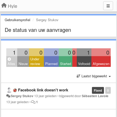
Hyle
Gebruikersprofiel
Sergey Stukov
De status van uw aanvragen
1
0
0
0
0
0
1
0
Under
Alles
Nieuw
review
Planned
Started
Voltooid
Afgewezen
Laatst bijgewerkt
Facebook link doesn't work
Fixed
0
Sergey Stukov
13 jaar geleden
•
bijgewerkt door
Sébastien Lavoie
13 jaar geleden
•
1