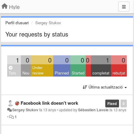
Hyle
Perfil d'usuari
Sergey Stukov
Your requests by status
1
0
0
0
0
0
1
0
Under
Tots
Nou
review
Planned
Started
completat
rebutjat
Última actualització
Facebook link doesn't work
Fixed
0
Sergey Stukov
fa 13 anys
•
updated by
Sébastien Lavoie
fa 13 anys
•
1