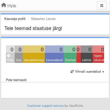
Hyle
Kasutaja profiil
Sébastien Lavoie
Teie teemad staatuse järgi
0
0
0
0
0
0
0
0
tagasi
Kõik
Uus
ülevaatamisel
kavandatud
Started
valmis
lükatud
Viimati uuendatud
Pole teemasid
Customer support service
by UserEcho