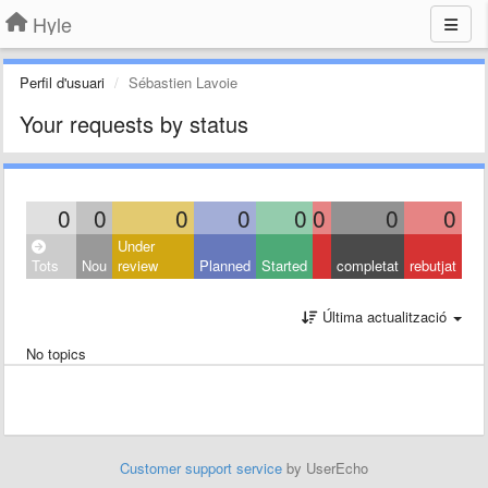
Hyle
Perfil d'usuari
Sébastien Lavoie
Your requests by status
0
0
0
0
0
0
0
0
Under
Tots
Nou
review
Planned
Started
completat
rebutjat
Última actualització
No topics
Customer support service
by UserEcho