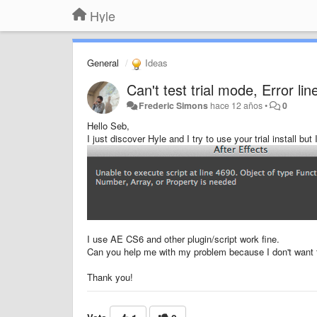
Hyle
General
Ideas
Can't test trial mode, Error li
Frederic Simons
hace 12 años
•
0
Hello Seb,
I just discover Hyle and I try to use your trial install but 
I use AE CS6 and other plugin/script work fine.
Can you help me with my problem because I don't want to
Thank you!