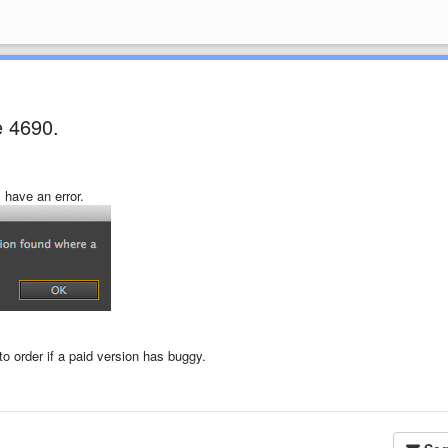
ne 4690.
I have an error.
 order if a paid version has buggy.