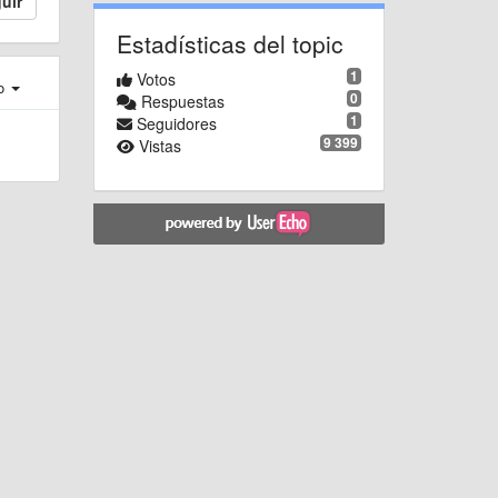
uir
Estadísticas del topic
1
Votos
ro
0
Respuestas
1
Seguidores
9 399
Vistas