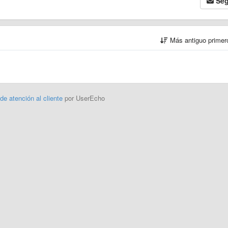
Seg
Más antiguo prime
 de atención al cliente
por UserEcho