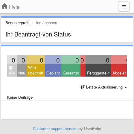
Hyle
Benutzerprofil
Ian Johnson
Ihr Beantragt-von Status
0
0
0
0
0
0
0
0
Wird
Alle
Neu
überprüft
Geplant
Gestartet
Fertiggestellt
Abgelehnt
Letzte Aktualisierung
Keine Beiträge
Customer support service
by UserEcho