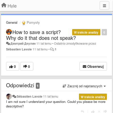
Hyle
General
Pomysły
How to save a script?
W trakcie analizy
0
Why do it that does not speak?
Дмитрий Деулин
11 lat temu
•
Ostatnio zmodyfikowane przez
Sébastien Lavoie
11 lat temu
•
1
0
0
Obserwuj
Odpowiedzi
1
Zacznij od najstarszych
Sébastien Lavoie
11 lat temu
W trakcie analizy
I am not sure I understand your question. Could you please be more
descriptive?
|