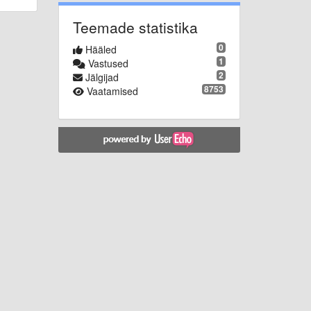
Teemade statistika
0
Hääled
1
Vastused
2
Jälgijad
8753
Vaatamised