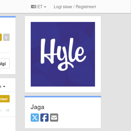
ET
Logi sisse / Registreeri
0
lgi
e
misel
Jaga