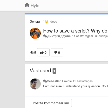
Hyle
General
Ideed
How to save a script? Why do 
Дмитрий Деулин
11 aastat tagasi
•
uuendaj
Hääl
0
0
Vastused
1
Sébastien Lavoie
11 aastat tagasi
I am not sure I understand your question. Cou