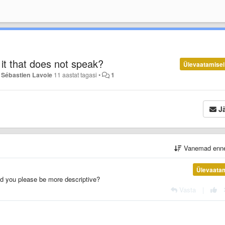
it that does not speak?
Ülevaatamisel
a
Sébastien Lavoie
11 aastat tagasi
•
1
Jä
Vanemad enn
Ülevaata
ld you please be more descriptive?
Vasta
|