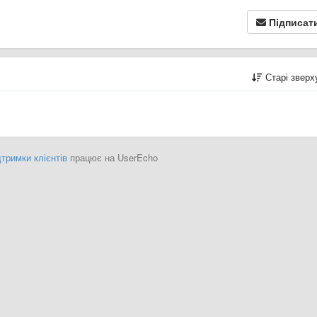
Підписат
Старі звер
тримки клієнтів
працює на UserEcho