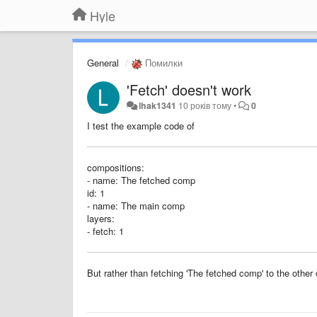
Hyle
General
Помилки
'Fetch' doesn't work
lhak1341
10 років тому
•
0
I test the example code of
compositions:
- name: The fetched comp
id: 1
- name: The main comp
layers:
- fetch: 1
But rather than fetching 'The fetched comp' to the other 