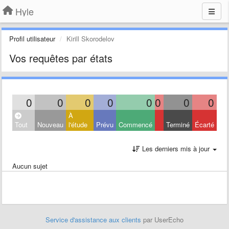
Hyle
Profil utilisateur
Kirill Skorodelov
Vos requêtes par états
0
0
0
0
0
0
0
0
À
Tout
Nouveau
l'étude
Prévu
Commencé
Terminé
Écarté
Les derniers mis à jour
Aucun sujet
Service d'assistance aux clients
par UserEcho