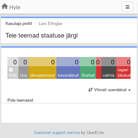
Hyle
Kasutaja profiil
Lars Ellingbø
Teie teemad staatuse järgi
0
0
0
0
0
0
0
0
tagasi
Kõik
Uus
ülevaatamisel
kavandatud
Started
valmis
lükatud
Viimati uuendatud
Pole teemasid
Customer support service
by UserEcho