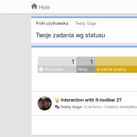
Hyle
Profil użytkownika
Teddy Gage
Twoje zadania wg statusu
1
1
Wszystkie
Nowy
w trakcie analizy
interaction with ft-toolbar 2?
Teddy Gage
13 lat temu
•
Ostatnio zmodyfik