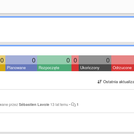
0
0
0
0
0
Planowane
Rozpoczęte
Ukończony
Odrzucone
Ostatnia aktualiz
owane przez
Sébastien Lavoie
13 lat temu
•
1