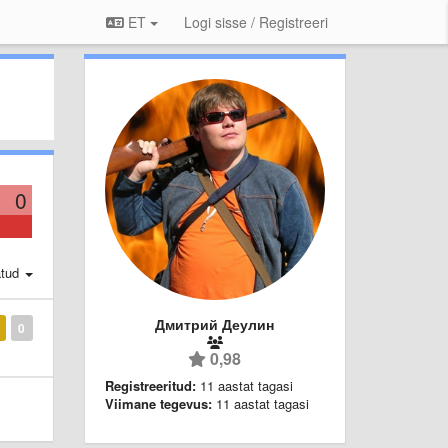
ET
Logi sisse / Registreeri
0
atud
Дмитрий Деулин
0
0,98
Registreeritud:
11 aastat tagasi
Viimane tegevus:
11 aastat tagasi