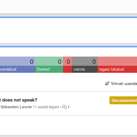
0
0
0
0
vandatud
Started
valmis
tagasi lükatud
Viimati uuend
at does not speak?
Ülevaatamisel
a
Sébastien Lavoie
11 aastat tagasi
•
1