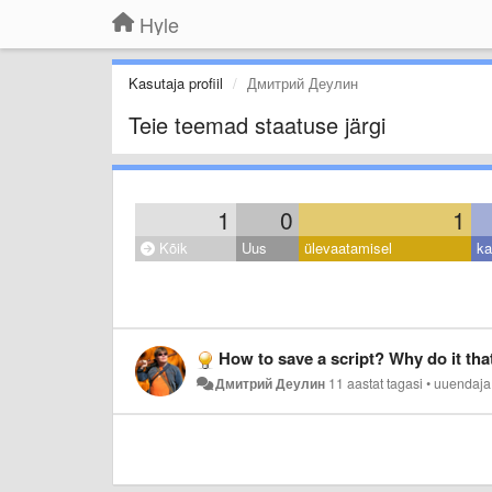
Hyle
Kasutaja profiil
Дмитрий Деулин
Teie teemad staatuse järgi
1
0
1
Kõik
Uus
ülevaatamisel
ka
How to save a script? Why do it th
Дмитрий Деулин
11 aastat tagasi
•
uuendaj