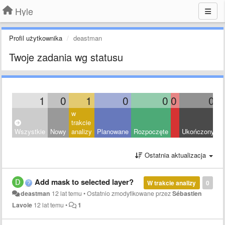
Hyle
Profil użytkownika
deastman
Twoje zadania wg statusu
1
0
1
0
0
0
0
w
trakcie
Wszystkie
Nowy
analizy
Planowane
Rozpoczęte
Ukończony
O
Ostatnia aktualizacja
Add mask to selected layer?
W trakcie analizy
0
deastman
12 lat temu
•
Ostatnio zmodyfikowane przez
Sébastien
Lavoie
12 lat temu
•
1