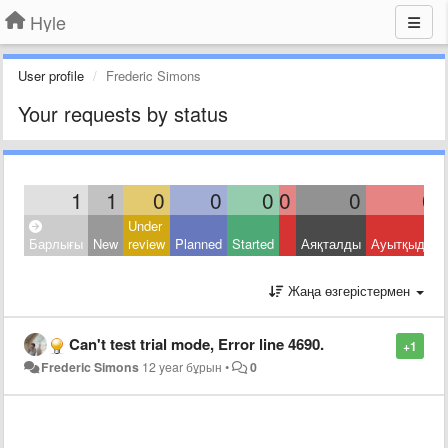
Hyle
User profile
Frederic Simons
Your requests by status
1
1
0
0
0
0
0
0
Under
Барлығы
New
review
Planned
Started
Аяқталды
Ауытқыды
Жаңа өзгерістермен
Can't test trial mode, Error line 4690.
+1
Frederic Simons
12 year бұрын
•
0